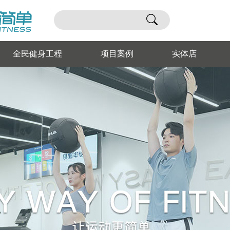
全民健身工程
项目案例
实体店