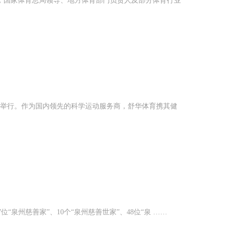
召开，国家体育总局领导、地方体育部门负责人及部分体育行业
盛大举行。作为国内领先的科学运动服务商，舒华体育携其健
2024年2月20日，泉州市委、市政府召开泉州市慈善大会，表彰了17位“泉州慈善家”、10个“泉州慈善世家”、48位“泉 ……