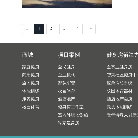
2
3
4
»
«
1
商城
项目案例
健身房解决
家庭健身
全民健身
企事业健身房
商用健身
企业机构
智慧社区健身中
全民健身
部队军警
应急消防系统
体能训练
校园体育
校园体育器材
康养健身
酒店地产
酒店地产会所
校园体育
健身房工作室
竞技体能训练
室内外场地设施
老年特殊人群康
私家建身房