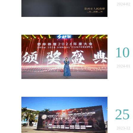
2024-02
10
2024-01
25
2023-12