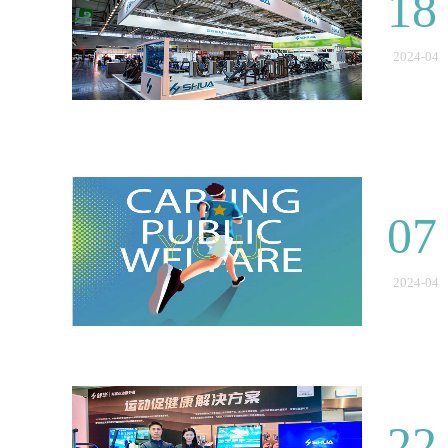
18
2024-04
07
2024-04
22