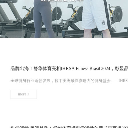
品牌出海！舒华体育亮相IHRSA Fitness Brasil 2024，
more >