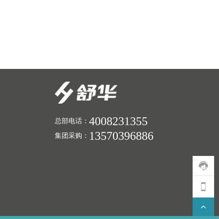
4008231355
总部电话：
13570396886
集团采购：